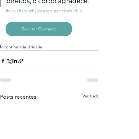
direitos, o corpo agradece.
#vivusfisio
#fisioterapiaaodomicilio
Solicitar Contacto
Incontinência Urinária
Ver tudo
Posts recentes