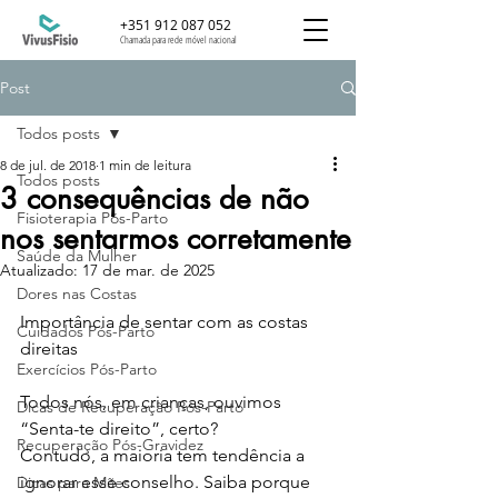
+351 912 087 052
Chamada para rede móvel nacional
Post
Todos posts
8 de jul. de 2018
1 min de leitura
Todos posts
3 consequências de não
Fisioterapia Pós-Parto
nos sentarmos corretamente
Saúde da Mulher
Atualizado:
17 de mar. de 2025
Dores nas Costas
Importância de sentar com as costas 
Cuidados Pós-Parto
direitas
Exercícios Pós-Parto
Todos nós, em crianças, ouvimos 
Dicas de Recuperação Pós-Parto
“Senta-te direito”, certo? 
Recuperação Pós-Gravidez
Contudo, a maioria tem tendência a 
ignorar esse conselho. Saiba porque 
Dicas para Mães