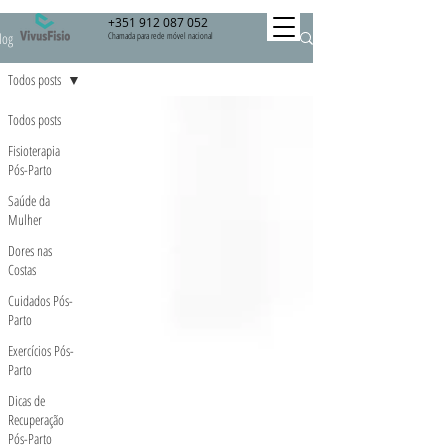
+351 912 087 052
log
Chamada para rede móvel nacional
Todos posts
Todos posts
Fisioterapia
Pós-Parto
Saúde da
Mulher
Dores nas
Costas
Cuidados Pós-
Parto
Exercícios Pós-
Parto
Dicas de
Recuperação
Pós-Parto