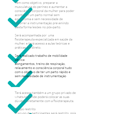
Tem como objetivo, preparar a
musculatura do períneo e aumentar a
consciência corporal da mulher para poder
acontecer um parto normal sem
episiotomia e sem necessidade de
recorrer a instrumentação prevenindo
desta forma lesões no pós-parto.
Será acompanhada por uma
fisioterapeuta especializada em saúde da
mulher, e terá acesso a aulas teóricas e
práticas em direto.
Será realizado trabalho de mobilidade
pélvica
alongamentos, treino de respiração,
relaxamento e consciência corporal tudo
com o objetivo de ter um parto rápido e
sem necessidade de instrumentação
Terá acesso também a um grupo privado de
whatsApp onde poderá colocar as suas
dúvidas diretamente com a fisioterapeuta.
Grupo restrito
O grupo de participantes será restrito, pois