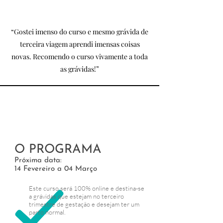
“Gostei imenso do curso e mesmo grávida de
terceira viagem aprendi imensas coisas
novas. Recomendo o curso vivamente a toda
as grávidas!”
O PROGRAMA
Próxima data:
14 Fevereiro a 04 Março
Este curso será 100% online e destina-se
a grávidas que estejam
no terceiro
trimestre de gestação e desejam ter um
parto normal.