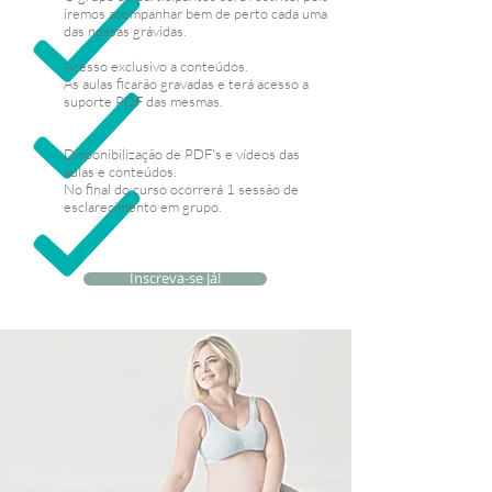
iremos acompanhar bem de perto cada uma
das nossas grávidas.
Acesso exclusivo a conteúdos.
As aulas ficarão gravadas e terá acesso a
suporte PDF das mesmas.
D
isponibilização de PDF's e vídeos das
aulas e conteúdos.
No final do curso ocorrerá 1 sessão de
esclarecimento em grupo.
Inscreva-se Já!