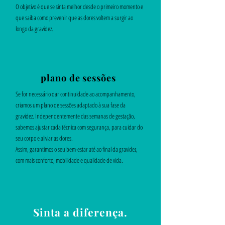
O objetivo é que se sinta melhor desde o primeiro momento e
que saiba como prevenir que as dores voltem a surgir ao
longo da gravidez.
plano de sessões
Se for necessário dar continuidade ao acompanhamento,
criamos um plano de sessões adaptado à sua fase da
gravidez. Independentemente das semanas de gestação,
sabemos ajustar cada técnica com segurança, para cuidar do
seu corpo e aliviar as dores.
Assim, garantimos o seu bem-estar até ao final da gravidez,
com mais conforto, mobilidade e qualidade de vida.
Sinta a diferença.