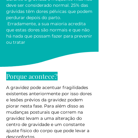
deve ser considerado normal. 25% das
grávidas têm dores pélvicas que podem
perdurar depois do parto.
Erradamente, a sua maioria acredita
que estas dores são normais e que não
há nada que possam fazer para prevenir
ou tratar
Porque acontece?
A gravidez pode acentuar fragilidades
existentes anteriormente por isso dores
e lesões prévios da gravidez podem
piorar nesta fase. Para além disso as
mudanças posturais que correm na
gravidez levam a uma alteração do
centro de gravidade e um constante
ajuste físico do corpo que pode levar a
desconfortos.