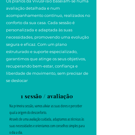
Os planos da VivusFisio baseiam-se numa
avaliação detalhada e num
acompanhamento contínuo, realizados no
conforto da sua casa. Cada sessão é
personalizada e adaptada às suas
necessidades, promovendo uma evolução
segura e eficaz. Com um plano
estruturado e suporte especializado,
garantimos que atinge os seus objetivos,
recuperando bem-estar, confiança e
liberdade de movimento, sem precisar de
se deslocar
1 sessão / avaliaçã0
Na primeira sessão, vamos aliviar as suas dores e perceber
qual a origem do desconforto.
Através de uma avaliação cuidada, adaptamos as técnicas às
suas necessidades e orientamos com conselhos simples para
o dia a dia.