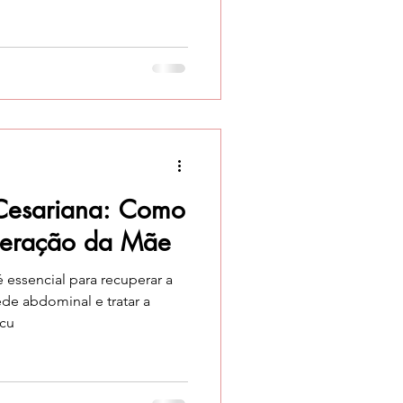
dáveis influenciam
oterapia pélvica tem um
ração, ajudando cada mulher
rpo, a compreender o seu
-lo para acolher uma
librada e saudável. O papel
s-Cesariana: Como
peração da Mãe
é essencial para recuperar a
ede abdominal e tratar a
ecu