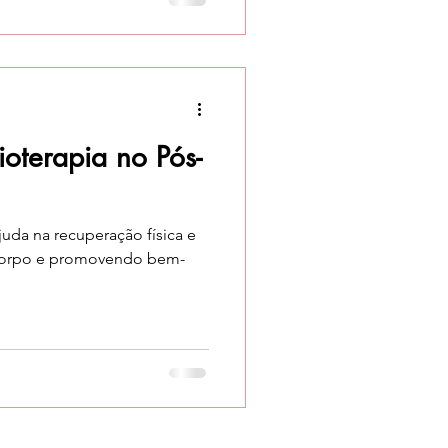
ioterapia no Pós-
juda na recuperação física e
 corpo e promovendo bem-