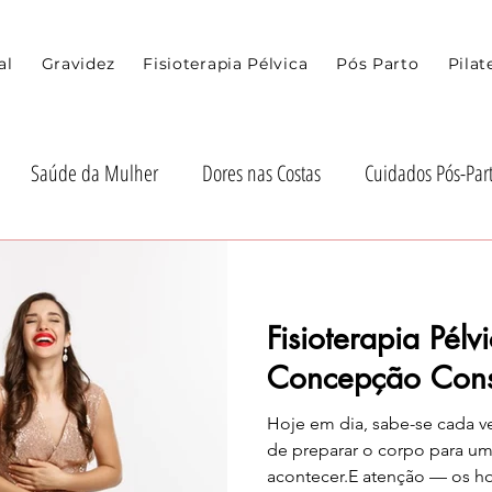
al
Gravidez
Fisioterapia Pélvica
Pós Parto
Pilat
Saúde da Mulher
Dores nas Costas
Cuidados Pós-Par
 Recuperação Pós-Parto
Recuperação Pós-Gravidez
Dicas 
Fisioterapia Pélvi
de e Mobilidade
Diástase Abdominal
Pos Parto
Grav
Concepção Cons
Hoje em dia, sabe-se cada v
de preparar o corpo para uma gravidez ai
acontecer.E atenção — os 