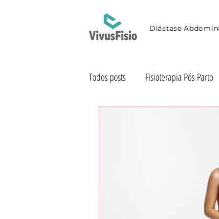
Diástase Abdomin
Todos posts
Fisioterapia Pós-Parto
Exercícios Pós-Parto
Dicas de
Fisioterapia ao Domicílio
Saú
Incontinência Urinária