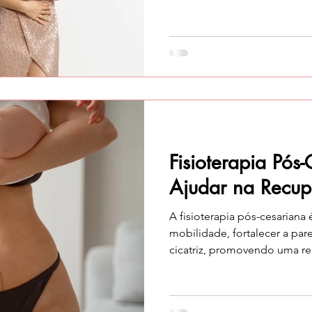
equação, já que hábitos sau
diretamente a fertilidade . A fisi
papel essencial nesta prepa
a conhecer melhor o seu co
funcionamento e a fortalecê
gestação de forma mais equi
d
Fisioterapia Pó
Ajudar na Recu
A fisioterapia pós-cesariana 
mobilidade, fortalecer a par
cicatriz, promovendo uma r