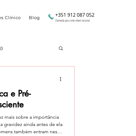
+351 912 087 052
es Clínico
Blog
Chamada para rede móvel nacional
to
para Mães
ca e Pré-
idez
ciente
ez mais sobre a importância
nda antes de ela
homens também entram nesta