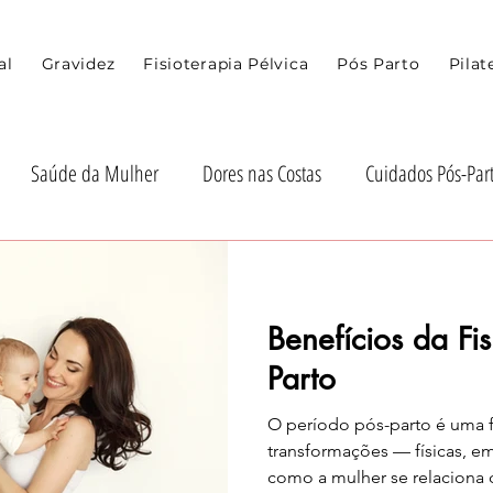
al
Gravidez
Fisioterapia Pélvica
Pós Parto
Pilat
Saúde da Mulher
Dores nas Costas
Cuidados Pós-Par
 Recuperação Pós-Parto
Recuperação Pós-Gravidez
Dicas 
Benefícios da Fis
de e Mobilidade
Diástase Abdominal
Pos Parto
Grav
Parto
O período pós-parto é uma 
transformações — físicas, e
como a mulher se relaciona