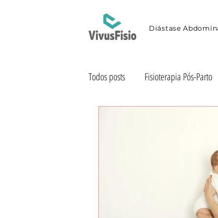
Diástase Abdomin
Todos posts
Fisioterapia Pós-Parto
Exercícios Pós-Parto
Dicas de
Fisioterapia ao Domicílio
Saú
Incontinência Urinária