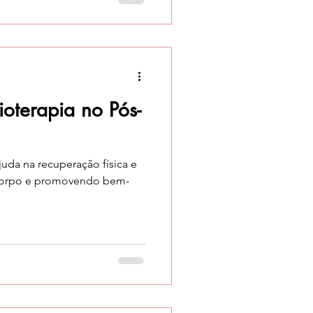
ioterapia no Pós-
juda na recuperação física e
 corpo e promovendo bem-