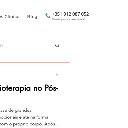
+351 912 087 052
es Clínico
Blog
Chamada para rede móvel nacional
to
para Mães
ioterapia no Pós-
idez
fase de grandes
mocionais e até na forma
 com o próprio corpo. Após o