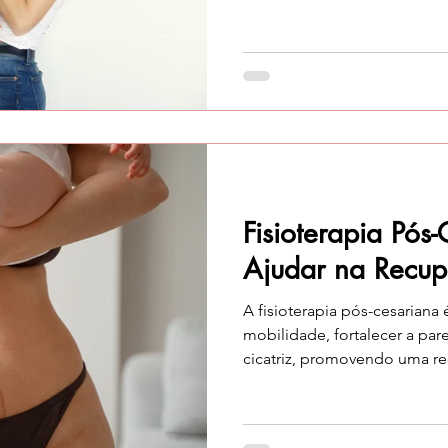
parto, é essencial cuidar da
adequada, respeitando o te
cada mãe. A fisioterapia no pós-parto
preciosa neste processo: ajud
dores, melhorar a postura e 
muscular e a mobilidade. N
este mom
Fisioterapia Pó
Ajudar na Recu
A fisioterapia pós-cesariana 
mobilidade, fortalecer a par
cicatriz, promovendo uma r