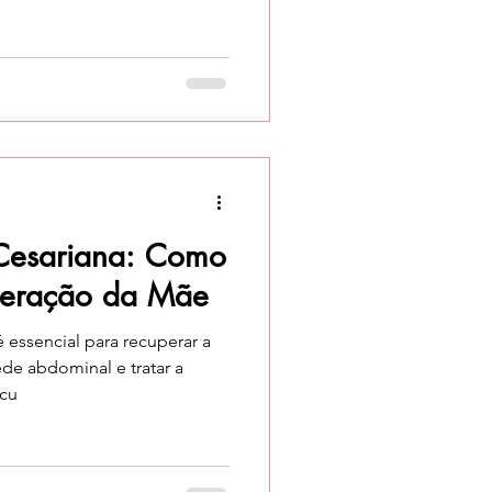
 recuperação de forma
mpo e as necessidades de
 é uma aliada
a a fortalecer o corpo, aliviar
recuperar a funcionalidade
a VivusFisio , acompanhamos
s-Cesariana: Como
peração da Mãe
é essencial para recuperar a
ede abdominal e tratar a
ecu