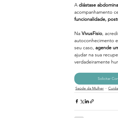
A 
diástase abdomina
acompanhamento cer
funcionalidade, post
Na 
VivusFisio
, acred
autoconhecimento e
seu caso, 
agende um
ajudar na sua recupe
verdadeiramente hu
Solicitar Co
Saúde da Mulher
Cuida