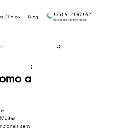
+351 912 087 052
es Clínico
Blog
Chamada para rede móvel nacional
to
para Mães
Como a
idez
te 
Muitas 
uncionais sem 