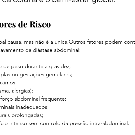
ores de Risco
ipal causa, mas não é a única.Outros fatores podem contr
avamento da diástase abdominal:
 de peso durante a gravidez;
iplas ou gestações gemelares;
óximos;
sma, alergias);
forço abdominal frequente;
minais inadequados;
urais prolongadas;
ício intenso sem controlo da pressão intra-abdominal.