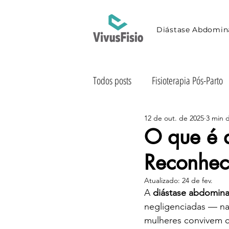
Diástase Abdomin
Todos posts
Fisioterapia Pós-Parto
12 de out. de 2025
3 min d
Exercícios Pós-Parto
Dicas de
O que é 
Reconhec
Fisioterapia ao Domicílio
Saú
Atualizado:
24 de fev.
A 
diástase abdomina
Incontinência Urinária
negligenciadas — na
mulheres convivem co