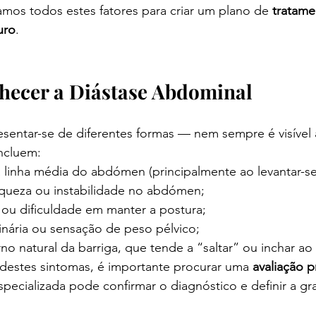
samos todos estes fatores para criar um plano de 
tratame
uro
.
ecer a Diástase Abdominal
sentar-se de diferentes formas — nem sempre é visível 
ncluem:
linha média do abdómen (principalmente ao levantar-se 
queza ou instabilidade no abdómen;
ou dificuldade em manter a postura;
inária ou sensação de peso pélvico;
o natural da barriga, que tende a “saltar” ou inchar ao
s destes sintomas, é importante procurar uma 
avaliação p
specializada pode confirmar o diagnóstico e definir a gr