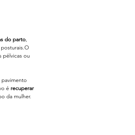
s do parto
, 
 posturais.O 
 pélvicas ou 
o pavimento 
vo é 
recuperar 
rpo da mulher.