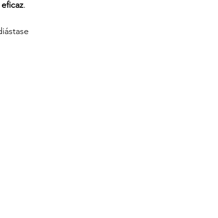
eficaz
.
iástase 