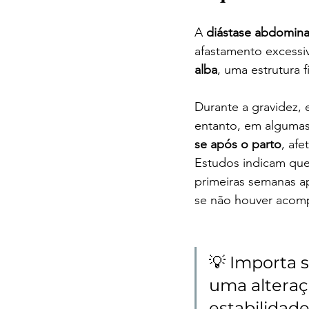
A 
diástase abdomina
afastamento excessiv
alba
, uma estrutura
Durante a gravidez, 
entanto, em algumas
se após o parto
, afe
Estudos indicam que
primeiras semanas a
se não houver acomp
💡 Importa s
uma alteraçã
estabilidade