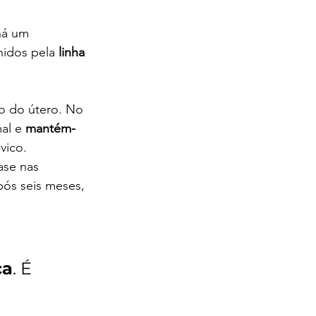
há um 
nidos pela 
linha 
to do útero. No 
al e 
mantém-
vico.
ase nas 
ós seis meses, 
ca
. É 
 