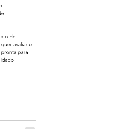
o 
de 
ato de 
quer avaliar o 
 pronta para 
uidado 