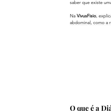
saber que existe uma 
Na 
VivusFisio
, expli
abdominal, como a r
O que é a Di