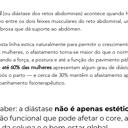
l
 (ou diástase dos retos abdominais) acontece quando 
o entre os dois feixes musculares do reto abdominal, u
 fibrosa que dá suporte ao abdómen.
esta linha estica naturalmente para permitir o crescimen
 mulheres, o afastamento torna-se maior do que o norm
tando a força, a postura e até a função do pavimento pél
 
até 60% das mulheres
 apresentam algum grau de diást
pós o parto — e cerca de 30% mantêm o afastamento ap
anhamento fisioterapêutico.
aber: a diástase 
não é apenas estéti
o funcional que pode afetar o core, a
 da coluna e o bem-estar global.