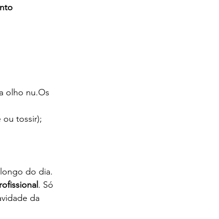
nto 
a olho nu.Os 
ou tossir);
 longo do dia.
rofissional
. Só 
avidade da 