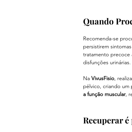
Quando Proc
Recomenda-se procu
persistirem sintoma
tratamento precoce 
disfunções urinárias.
Na 
VivusFisio
, reali
pélvico, criando um 
a função muscular
, 
Recuperar é 