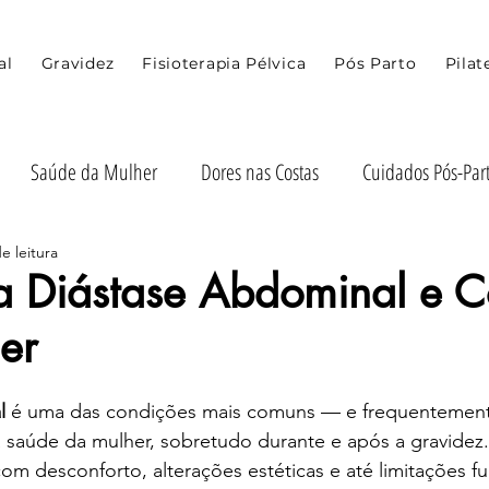
al
Gravidez
Fisioterapia Pélvica
Pós Parto
Pilat
Saúde da Mulher
Dores nas Costas
Cuidados Pós-Par
e leitura
 Recuperação Pós-Parto
Recuperação Pós-Gravidez
Dicas 
a Diástase Abdominal e 
er
de e Mobilidade
Diástase Abdominal
Pos Parto
Grav
l
 é uma das condições mais comuns — e frequentemen
 saúde da mulher, sobretudo durante e após a gravidez.
m desconforto, alterações estéticas e até limitações f