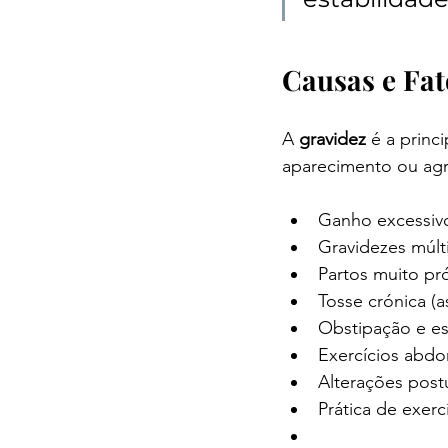
Causas e Fat
A 
gravidez
 é a princ
aparecimento ou agr
Ganho excessivo
Gravidezes múlt
Partos muito pr
Tosse crónica (a
Obstipação e es
Exercícios abdo
Alterações post
Prática de exerc