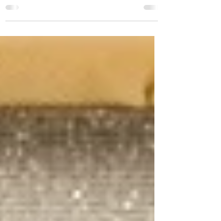
ser prevenida com exercícios pélvicos,
atividade física e hidratação. A fisioterapia
pélvica é es