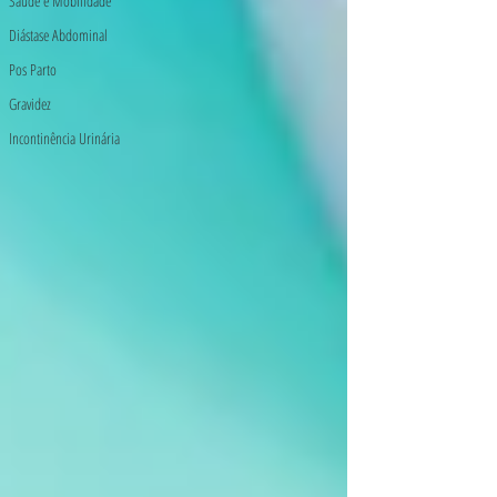
Saúde e Mobilidade
Diástase Abdominal
Pos Parto
Gravidez
Incontinência Urinária