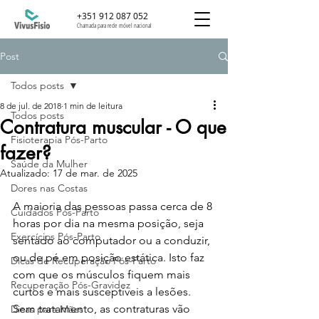
+351 912 087 052
Chamada para rede móvel nacional
Post
Todos posts
8 de jul. de 2018
1 min de leitura
Todos posts
Contratura muscular - O que
Fisioterapia Pós-Parto
fazer?
Saúde da Mulher
Atualizado:
17 de mar. de 2025
Dores nas Costas
A maioria das pessoas passa cerca de 8 
Cuidados Pós-Parto
horas por dia na mesma posição, seja 
Exercícios Pós-Parto
sentado ao computador ou a conduzir, 
ou de pé em posição estática. Isto faz 
Dicas de Recuperação Pós-Parto
com que os músculos fiquem mais 
Recuperação Pós-Gravidez
curtos e mais susceptíveis a lesões. 
Sem tratamento, as contraturas vão 
Dicas para Mães