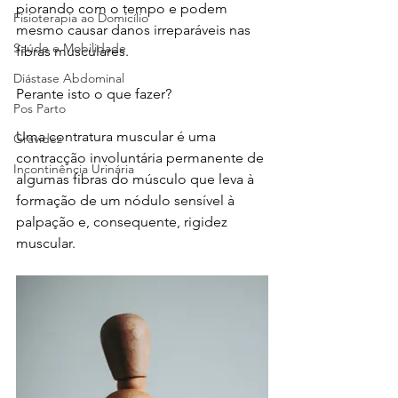
piorando com o tempo e podem 
Fisioterapia ao Domicílio
mesmo causar danos irreparáveis nas 
Saúde e Mobilidade
fibras musculares.
Diástase Abdominal
Perante isto o que fazer? 
Pos Parto
Uma contratura muscular é uma 
Gravidez
contracção involuntária permanente de 
Incontinência Urinária
algumas fibras do músculo que leva à 
formação de um nódulo sensível à 
palpação e, consequente, rigidez 
muscular.