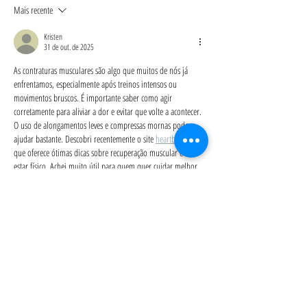
adaptar o movimento e
Reconhecer
Mais recente
prevenir desconfortos
Kristen
31 de out. de 2025
As contraturas musculares são algo que muitos de nós já 
enfrentamos, especialmente após treinos intensos ou 
movimentos bruscos. É importante saber como agir 
corretamente para aliviar a dor e evitar que volte a acontecer. 
O uso de alongamentos leves e compressas mornas pode 
ajudar bastante. Descobri recentemente o site 
heartbiit pt
, 
que oferece ótimas dicas sobre recuperação muscular e bem-
estar físico. Achei muito útil para quem quer cuidar melhor 
do corpo e prevenir novas lesões. Cuidar da saúde muscular 
é…
Mostrar mais
Editado
Curtir
Responder