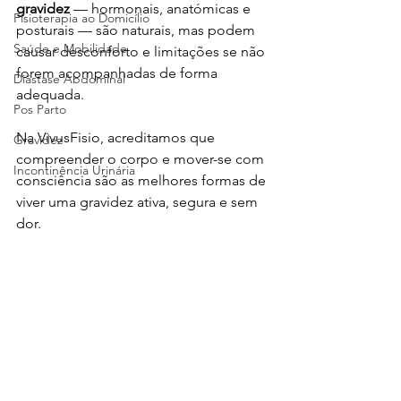
gravidez
 — hormonais, anatómicas e 
Fisioterapia ao Domicílio
posturais — são naturais, mas podem 
Saúde e Mobilidade
causar desconforto e limitações se não 
forem acompanhadas de forma 
Diástase Abdominal
adequada.
Pos Parto
Na VivusFisio, acreditamos que 
Gravidez
compreender o corpo e mover-se com 
Incontinência Urinária
consciência são as melhores formas de 
viver uma gravidez ativa, segura e sem 
dor.