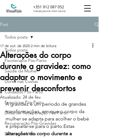
+351 912 087 052
Chamada para rede móvel nacional
Post
Todos posts
17 de out. de 2025
2 min de leitura
Todos posts
Alterações do corpo
Fisioterapia Pós-Parto
durante a gravidez: como
Saúde da Mulher
adaptar o movimento e
Dores nas Costas
prevenir desconfortos
Cuidados Pós-Parto
Atualizado:
24 de fev.
Exercícios Pós-Parto
A gravidez é um período de grandes 
transformações, em que o corpo da 
Dicas de Recuperação Pós-Parto
mulher se adapta para acolher o bebé 
Recuperação Pós-Gravidez
e preparar-se para o parto.Estas 
alterações do corpo durante a 
Dicas para Mães